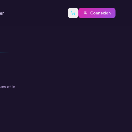
er
Connexion
ues et le