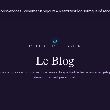
opos
Services
Événements
Séjours & Retraites
Blog
Boutique
Réserv
INSPIRATIONS & SAVOIR
Le Blog
des articles inspirants sur la voyance, la spiritualite, les soins energetiq
developpement personnel.