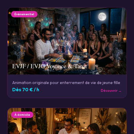
Événementiel
EVJF / EVJG Voyance & Tarot
Animation originale pour enterrement de vie de jeune fille
Dès
70
€ / h
Découvrir →
À domicile